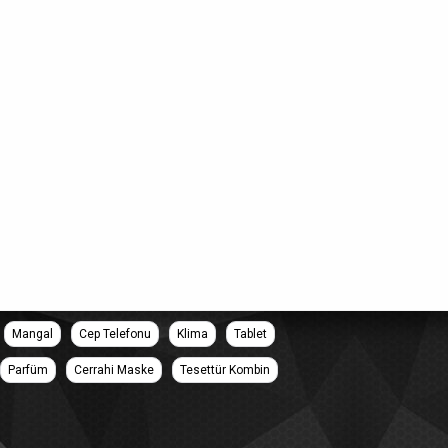
Mangal
Cep Telefonu
Klima
Tablet
Parfüm
Cerrahi Maske
Tesettür Kombin