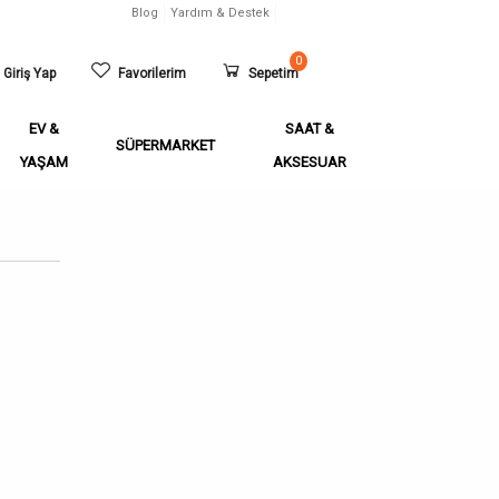
Blog
Yardım & Destek
0
Giriş Yap
Favorilerim
Sepetim
EV &
SAAT &
SÜPERMARKET
YAŞAM
AKSESUAR