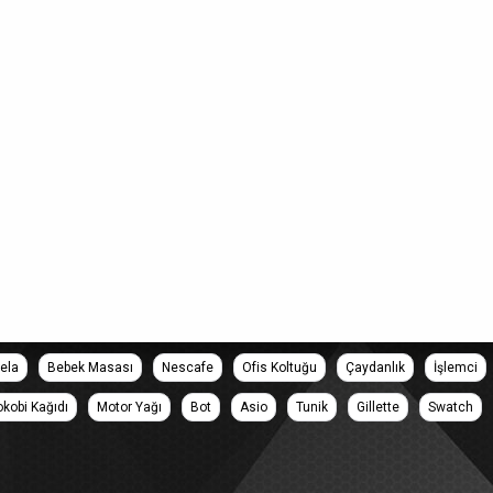
ela
Bebek Masası
Nescafe
Ofis Koltuğu
Çaydanlık
İşlemci
okobi Kağıdı
Motor Yağı
Bot
Asio
Tunik
Gillette
Swatch