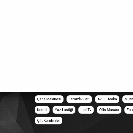
Çapa Makinesi
Temizlik Seti
Akülü Araba
Must
Kombi
Yaz Lastiği
Led Tv
Ofis Masası
Fot
Çift Kombinler