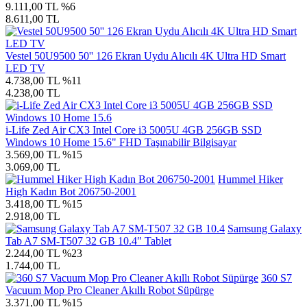
9.111,00 TL
%6
8.611,00 TL
Vestel 50U9500 50'' 126 Ekran Uydu Alıcılı 4K Ultra HD Smart
LED TV
4.738,00 TL
%11
4.238,00 TL
i-Life Zed Air CX3 Intel Core i3 5005U 4GB 256GB SSD
Windows 10 Home 15.6" FHD Taşınabilir Bilgisayar
3.569,00 TL
%15
3.069,00 TL
Hummel Hiker
High Kadın Bot 206750-2001
3.418,00 TL
%15
2.918,00 TL
Samsung Galaxy
Tab A7 SM-T507 32 GB 10.4" Tablet
2.244,00 TL
%23
1.744,00 TL
360 S7
Vacuum Mop Pro Cleaner Akıllı Robot Süpürge
3.371,00 TL
%15