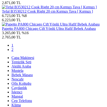
2.871,00 TL
Tefal B3530212 Cook Right 20 cm Kırmızı Tava [ Kırmızı ]
6.723,00 TL
%8
6.223,00 TL
Papetto PA800 Chicago Çift Yönlü Ultra Hafif Bebek Arabası
3.265,00 TL
%16
2.765,00 TL
1
2
Çapa Makinesi
Temizlik Seti
Akülü Araba
Mustela
Bebek Masası
Nescafe
Ofis Koltuğu
Çaydanlık
İşlemci
Mangal
Cep Telefonu
Klima