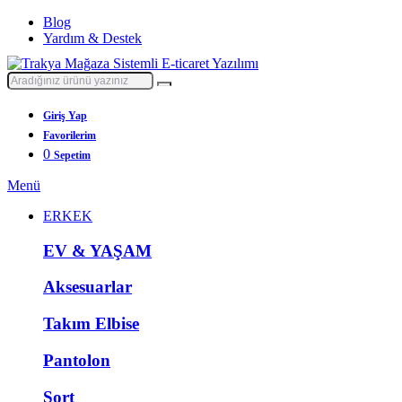
Blog
Yardım & Destek
Giriş Yap
Favorilerim
0
Sepetim
Menü
ERKEK
EV & YAŞAM
Aksesuarlar
Takım Elbise
Pantolon
Şort