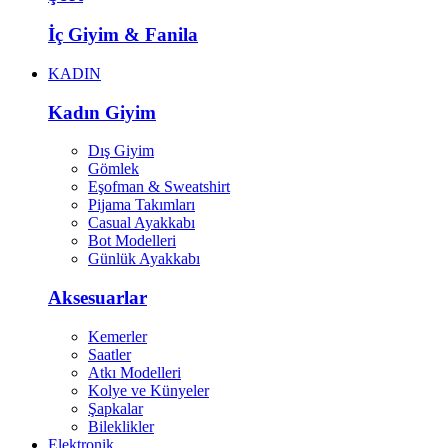
İç Giyim & Fanila
KADIN
Kadın Giyim
Dış Giyim
Gömlek
Eşofman & Sweatshirt
Pijama Takımları
Casual Ayakkabı
Bot Modelleri
Günlük Ayakkabı
Aksesuarlar
Kemerler
Saatler
Atkı Modelleri
Kolye ve Künyeler
Şapkalar
Bileklikler
Elektronik