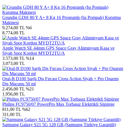
Grundig GDH 80 Y A+ 8 Kg 16 Programlı (Isı Pompalı) Kurutma
Makinesi
9.274,00 TL
%6
8.774,00 TL
Apple Watch SE 44mm GPS Space Gray Alüminyum Kasa ve
Siyah Spor Kordon MYDT2TU/A
3.573,00 TL
%14
3.073,00 TL
Oral-B D100 Şarjlı Diş Fırçası Cross Action Siyah + Pro Onarım
Diş Macunu 50 ml
2.456,00 TL
%21
1.956,00 TL
Philips FC9750/07 PowerPro Max Torbasız Elektrikli Süpürge
811,00 TL
%62
311,00 TL
Samsung Galaxy S21 5G 128 GB (Samsung Türkiye Garantili)