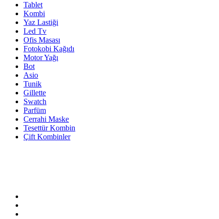
Tablet
Kombi
Yaz Lastiği
Led Tv
Ofis Masası
Fotokobi Kağıdı
Motor Yağı
Bot
Asio
Tunik
Gillette
Swatch
Parfüm
Cerrahi Maske
Tesettür Kombin
Çift Kombinler
Bize Ulaşın!
05321234567
Adres:
Lorem ipsum dolor sit ametipsum dolor sit amet
Tekirdağ/Türkiye
Email:
info@example.com