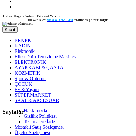
İletişim
Popüler Ürünler
Trakya Mağaza Sistemli E-ticaret Yazılımı
Bu web sitesi
SHOW YAZILIM
tarafından geliştirilmiştir
Kapat
ERKEK
KADIN
Elektronik
Elbise Yün Temizleme Makinesi
ELEKTRONİK
AYAKKABI & ÇANTA
KOZMETİK
Spor & Outdoor
ÇOCUK
Ev & Yaşam
SÜPERMARKET
SAAT & AKSESUAR
Hakkımızda
Sayfalar
Gizlilik Politikası
Teslimat ve İade
Mesafeli Satış Sözleşmesi
Üyelik Sözleşmesi