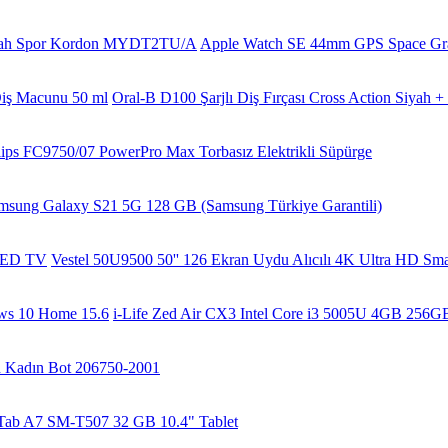
Apple Watch SE 44mm GPS Space G
Oral-B D100 Şarjlı Diş Fırçası Cross Action Siyah
lips FC9750/07 PowerPro Max Torbasız Elektrikli Süpürge
msung Galaxy S21 5G 128 GB (Samsung Türkiye Garantili)
Vestel 50U9500 50'' 126 Ekran Uydu Alıcılı 4K Ultra HD S
i-Life Zed Air CX3 Intel Core i3 5005U 4GB 256G
 Kadın Bot 206750-2001
Tab A7 SM-T507 32 GB 10.4" Tablet