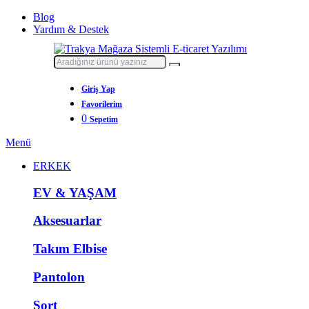
Blog
Yardım & Destek
Giriş Yap
Favorilerim
0
Sepetim
Menü
ERKEK
EV & YAŞAM
Aksesuarlar
Takım Elbise
Pantolon
Şort