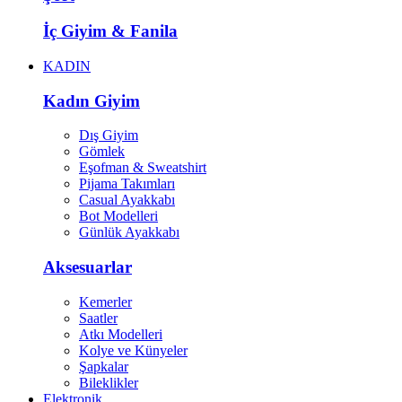
İç Giyim & Fanila
KADIN
Kadın Giyim
Dış Giyim
Gömlek
Eşofman & Sweatshirt
Pijama Takımları
Casual Ayakkabı
Bot Modelleri
Günlük Ayakkabı
Aksesuarlar
Kemerler
Saatler
Atkı Modelleri
Kolye ve Künyeler
Şapkalar
Bileklikler
Elektronik