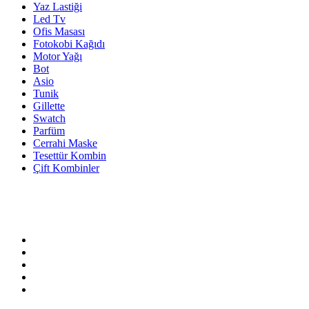
Yaz Lastiği
Led Tv
Ofis Masası
Fotokobi Kağıdı
Motor Yağı
Bot
Asio
Tunik
Gillette
Swatch
Parfüm
Cerrahi Maske
Tesettür Kombin
Çift Kombinler
Bize Ulaşın!
05321234567
Adres:
Lorem ipsum dolor sit ametipsum dolor sit amet Tekirdağ/Tür
Email:
info@example.com