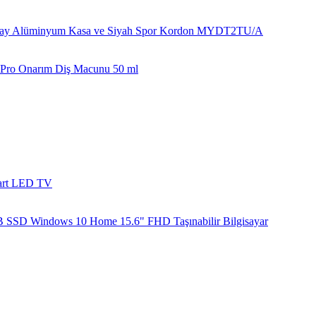
ray Alüminyum Kasa ve Siyah Spor Kordon MYDT2TU/A
 + Pro Onarım Diş Macunu 50 ml
mart LED TV
B SSD Windows 10 Home 15.6" FHD Taşınabilir Bilgisayar