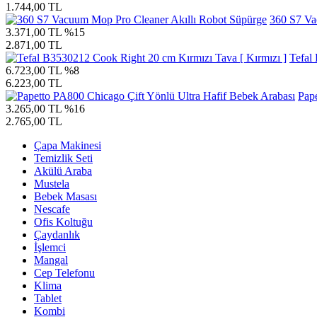
1.744,00 TL
360 S7 Va
3.371,00 TL
%15
2.871,00 TL
Tefal
6.723,00 TL
%8
6.223,00 TL
Pap
3.265,00 TL
%16
2.765,00 TL
Çapa Makinesi
Temizlik Seti
Akülü Araba
Mustela
Bebek Masası
Nescafe
Ofis Koltuğu
Çaydanlık
İşlemci
Mangal
Cep Telefonu
Klima
Tablet
Kombi