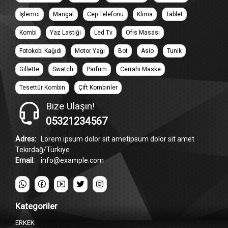
İşlemci
Mangal
Cep Telefonu
Klima
Tablet
Kombi
Yaz Lastiği
Led Tv
Ofis Masası
Fotokobi Kağıdı
Motor Yağı
Bot
Asio
Tunik
Gillette
Swatch
Parfüm
Cerrahi Maske
Tesettür Kombin
Çift Kombinler
Bize Ulaşın!
05321234567
Adres:
Lorem ipsum dolor sit ametipsum dolor sit amet
Tekirdağ/Türkiye
Email:
info@example.com
Kategoriler
ERKEK