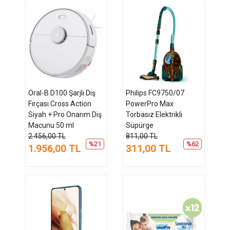
Oral-B D100 Şarjlı Diş
Philips FC9750/07
Fırçası Cross Action
PowerPro Max
Siyah + Pro Onarım Diş
Torbasız Elektrikli
Macunu 50 ml
Süpürge
2.456,00 TL
811,00 TL
%21
%62
1.956,00 TL
311,00 TL