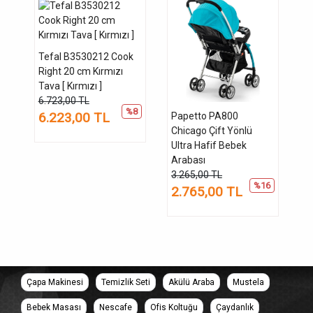
Tefal B3530212 Cook
Right 20 cm Kırmızı
Tava [ Kırmızı ]
6.723,00 TL
%8
6.223,00 TL
Papetto PA800
Chicago Çift Yönlü
Ultra Hafif Bebek
Arabası
3.265,00 TL
%16
2.765,00 TL
Çapa Makinesi
Temizlik Seti
Akülü Araba
Mustela
Bebek Masası
Nescafe
Ofis Koltuğu
Çaydanlık