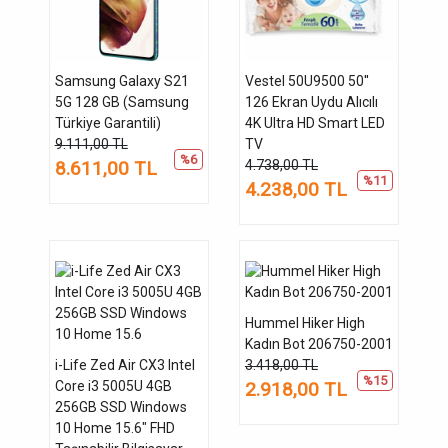
Samsung Galaxy S21
Vestel 50U9500 50''
5G 128 GB (Samsung
126 Ekran Uydu Alıcılı
Türkiye Garantili)
4K Ultra HD Smart LED
9.111,00 TL
TV
%6
8.611,00 TL
4.738,00 TL
%11
4.238,00 TL
Hummel Hiker High
Kadın Bot 206750-2001
i-Life Zed Air CX3 Intel
3.418,00 TL
%15
Core i3 5005U 4GB
2.918,00 TL
256GB SSD Windows
10 Home 15.6" FHD