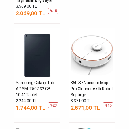
Taşınabilir Bilgisayar
3.569,00 TL
%15
3.069,00 TL
Samsung Galaxy Tab
360 S7 Vacuum Mop
A7 SM-T507 32 GB
Pro Cleaner Akıllı Robot
10.4" Tablet
Süpürge
2.244,00 TL
3.371,00 TL
%23
%15
1.744,00 TL
2.871,00 TL