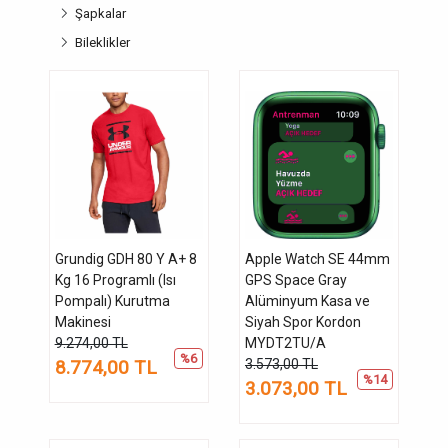
Şapkalar
Bileklikler
Grundig GDH 80 Y A+ 8
Apple Watch SE 44mm
Kg 16 Programlı (Isı
GPS Space Gray
Pompalı) Kurutma
Alüminyum Kasa ve
Makinesi
Siyah Spor Kordon
9.274,00 TL
MYDT2TU/A
%6
8.774,00 TL
3.573,00 TL
%14
3.073,00 TL