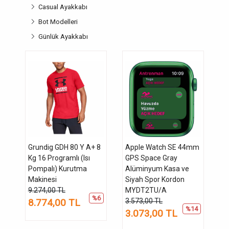
Casual Ayakkabı
Bot Modelleri
Günlük Ayakkabı
Grundig GDH 80 Y A+ 8
Apple Watch SE 44mm
Kg 16 Programlı (Isı
GPS Space Gray
Pompalı) Kurutma
Alüminyum Kasa ve
Makinesi
Siyah Spor Kordon
9.274,00 TL
MYDT2TU/A
%6
8.774,00 TL
3.573,00 TL
%14
3.073,00 TL