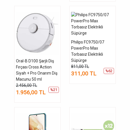
Philips FC9750/07
PowerPro Max
Torbasız Elektrikli
Süpürge
Oral-B D100 Şarjlı Diş
811,00 TL
Fırçası Cross Action
%62
311,00 TL
Siyah + Pro Onarım Diş
Macunu 50 ml
2.456,00 TL
%21
1.956,00 TL