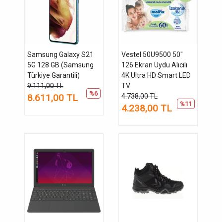
Samsung Galaxy S21
Vestel 50U9500 50''
5G 128 GB (Samsung
126 Ekran Uydu Alıcılı
Türkiye Garantili)
4K Ultra HD Smart LED
9.111,00 TL
TV
%6
8.611,00 TL
4.738,00 TL
%11
4.238,00 TL