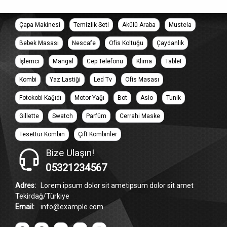
Çapa Makinesi
Temizlik Seti
Akülü Araba
Mustela
Bebek Masası
Nescafe
Ofis Koltuğu
Çaydanlık
İşlemci
Mangal
Cep Telefonu
Klima
Tablet
Kombi
Yaz Lastiği
Led Tv
Ofis Masası
Fotokobi Kağıdı
Motor Yağı
Bot
Asio
Tunik
Gillette
Swatch
Parfüm
Cerrahi Maske
Tesettür Kombin
Çift Kombinler
Bize Ulaşın!
05321234567
Adres:
Lorem ipsum dolor sit ametipsum dolor sit amet
Tekirdağ/Türkiye
Email:
info@example.com