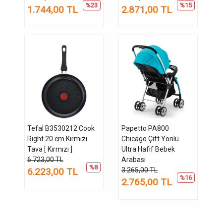
%23
%15
1.744,00 TL
2.871,00 TL
Tefal B3530212 Cook
Papetto PA800
Right 20 cm Kırmızı
Chicago Çift Yönlü
Tava [ Kırmızı ]
Ultra Hafif Bebek
6.723,00 TL
Arabası
%8
6.223,00 TL
3.265,00 TL
%16
2.765,00 TL