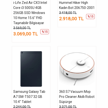
i-Life Zed Air CX3 Intel
Hummel Hiker High
Core i3 5005U 4GB
Kadın Bot 206750-2001
256GB SSD Windows
3.418,00 TL
%15
10 Home 15.6" FHD
2.918,00 TL
Taşınabilir Bilgisayar
3.569,00 TL
%15
3.069,00 TL
Samsung Galaxy Tab
360 S7 Vacuum Mop
A7 SM-T507 32 GB
Pro Cleaner Akıllı Robot
10.4" Tablet
Süpürge
2.244,00 TL
3.371,00 TL