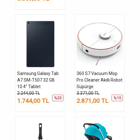
Samsung Galaxy Tab
360 S7 Vacuum Mop
A7 SM-T507 32 GB
Pro Cleaner Akıllı Robot
10.4" Tablet
Süpürge
2.244,00 TL
3.371,00 TL
%23
%15
1.744,00 TL
2.871,00 TL