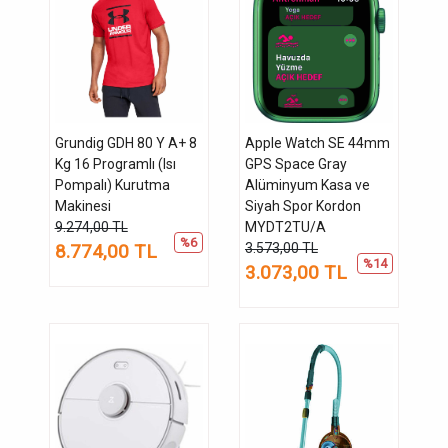
Grundig GDH 80 Y A+ 8
Apple Watch SE 44mm
Kg 16 Programlı (Isı
GPS Space Gray
Pompalı) Kurutma
Alüminyum Kasa ve
Makinesi
Siyah Spor Kordon
9.274,00 TL
MYDT2TU/A
%6
8.774,00 TL
3.573,00 TL
%14
3.073,00 TL