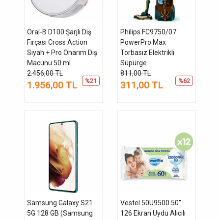
Oral-B D100 Şarjlı Diş
Philips FC9750/07
Fırçası Cross Action
PowerPro Max
Siyah + Pro Onarım Diş
Torbasız Elektrikli
Macunu 50 ml
Süpürge
2.456,00 TL
811,00 TL
%21
%62
1.956,00 TL
311,00 TL
Samsung Galaxy S21
Vestel 50U9500 50''
5G 128 GB (Samsung
126 Ekran Uydu Alıcılı