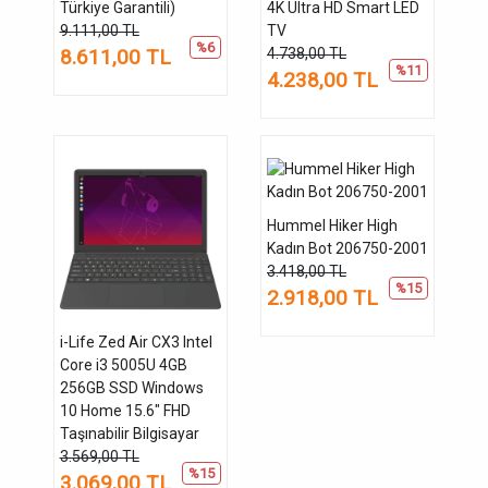
Türkiye Garantili)
4K Ultra HD Smart LED
9.111,00 TL
TV
%6
8.611,00 TL
4.738,00 TL
%11
4.238,00 TL
Hummel Hiker High
Kadın Bot 206750-2001
3.418,00 TL
%15
2.918,00 TL
i-Life Zed Air CX3 Intel
Core i3 5005U 4GB
256GB SSD Windows
10 Home 15.6" FHD
Taşınabilir Bilgisayar
3.569,00 TL
%15
3.069,00 TL