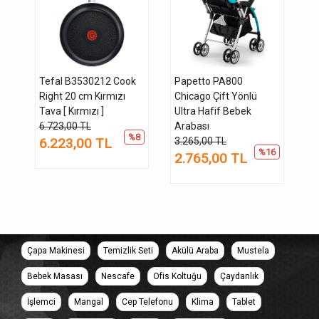
Tefal B3530212 Cook
Papetto PA800
Right 20 cm Kırmızı
Chicago Çift Yönlü
Tava [ Kırmızı ]
Ultra Hafif Bebek
6.723,00 TL
Arabası
%8
6.223,00 TL
3.265,00 TL
%16
2.765,00 TL
Çapa Makinesi
Temizlik Seti
Akülü Araba
Mustela
Bebek Masası
Nescafe
Ofis Koltuğu
Çaydanlık
İşlemci
Mangal
Cep Telefonu
Klima
Tablet