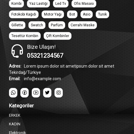
Kombi
Yaz Lastiği
Led Tv
Ofis Masası
Fotokobi Kağıdı
Motor Yağı
Bot
Asio
Tunik
Gillette
Swatch
Parfüm
Cerrahi Maske
Tesettür Kombin
Çift Kombinler
Bize Ulaşın!
05321234567
Adres:
Lorem ipsum dolor sit ametipsum dolor sit amet
Tekirdağ/Türkiye
Email:
info@example.com
Kategoriler
ERKEK
KADIN
Elektronik