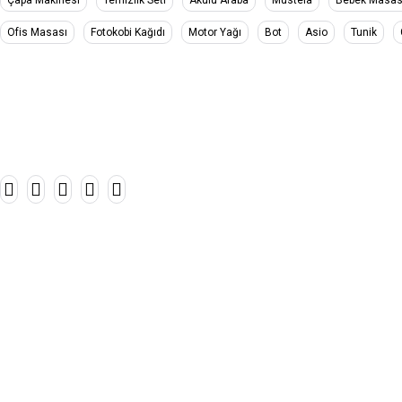
Ofis Masası
Fotokobi Kağıdı
Motor Yağı
Bot
Asio
Tunik
Bize Ulaşın!
05321234567
Adres:
Lorem ipsum dolor sit ametipsum dolor sit amet Tekirda
Email:
info@example.com
Kategoriler
ERKEK
KADIN
Elektronik
ELEKTRONİK
AYAKKABI & ÇANTA
KOZMETİK
Spor & Outdoor
Bilgilendirme Sayfaları