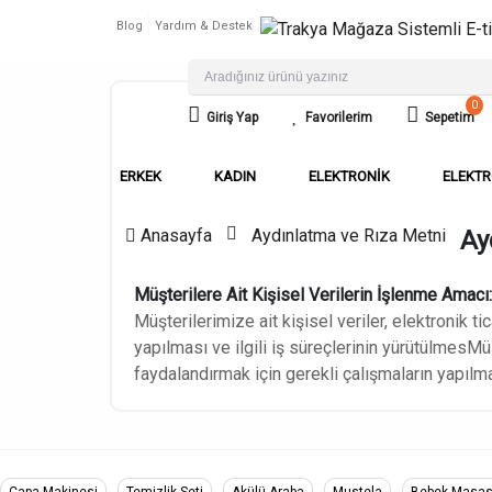
Blog
Yardım & Destek
0
Giriş Yap
Favorilerim
Sepetim
ERKEK
KADIN
ELEKTRONIK
ELEKTR
Anasayfa
Aydınlatma ve Rıza Metni
Ay
Müşterilere Ait Kişisel Verilerin İşlenme Amacı:
Müşterilerimize ait kişisel veriler, elektronik t
yapılması ve ilgili iş süreçlerinin yürütülmes
Müş
faydalandırmak için gerekli çalışmaların yapılmas
Çapa Makinesi
Temizlik Seti
Akülü Araba
Mustela
Bebek Masas