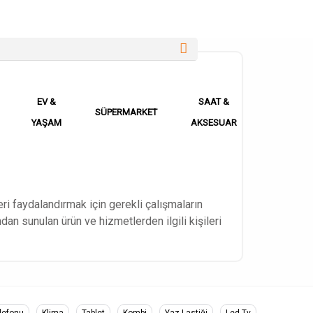
EV &
SAAT &
SÜPERMARKET
YAŞAM
AKSESUAR
leri faydalandırmak için gerekli çalışmaların
ından sunulan ürün ve hizmetlerden ilgili kişileri
lefonu
Klima
Tablet
Kombi
Yaz Lastiği
Led Tv