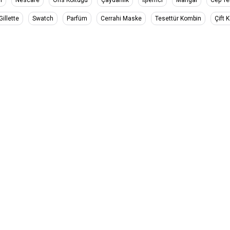
Gillette
Swatch
Parfüm
Cerrahi Maske
Tesettür Kombin
Çift 
ğ/Türkiye