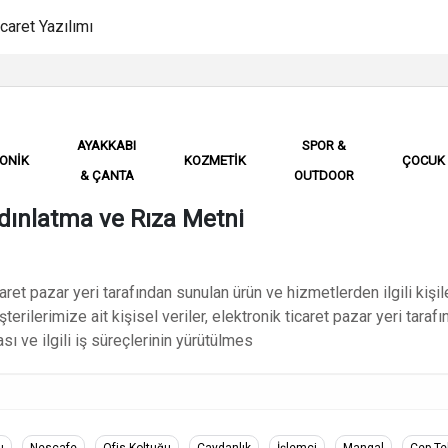
AYAKKABI
SPOR &
ONİK
KOZMETİK
ÇOCUK
& ÇANTA
OUTDOOR
dınlatma ve Rıza Metni
icaret pazar yeri tarafından sunulan ürün ve hizmetlerden ilgili kişi
terilerimize ait kişisel veriler, elektronik ticaret pazar yeri taraf
ı ve ilgili iş süreçlerinin yürütülmes
ı
Nescafe
Ofis Koltuğu
Çaydanlık
İşlemci
Mangal
Cep Te