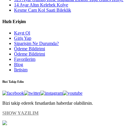
14 Ayar Altın Kelebek Kolye
Kesme Cam Kol Saati Bileklik
Hızlı Erişim
Kayıt Ol
Giriş Yap
Siparişim Ne Durumda?
Ödeme Bildirimi
Ödeme Bildirimi
Favorilerim
Blog
İletişim
Bizi Takip Edin
Bizi takip ederek fırsatlardan haberdar olabilirsin.
SHOW YAZILIM