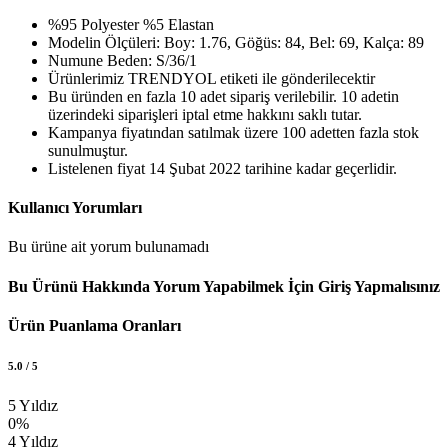
%95 Polyester %5 Elastan
Modelin Ölçüleri: Boy: 1.76, Göğüs: 84, Bel: 69, Kalça: 89
Numune Beden: S/36/1
Ürünlerimiz TRENDYOL etiketi ile gönderilecektir
Bu üründen en fazla 10 adet sipariş verilebilir. 10 adetin
üzerindeki siparişleri iptal etme hakkını saklı tutar.
Kampanya fiyatından satılmak üzere 100 adetten fazla stok
sunulmuştur.
Listelenen fiyat 14 Şubat 2022 tarihine kadar geçerlidir.
Kullanıcı Yorumları
Bu ürüne ait yorum bulunamadı
Bu Ürünü Hakkında Yorum Yapabilmek İçin Giriş Yapmalısınız
Ürün Puanlama Oranları
5.0 / 5
5 Yıldız
0%
4 Yıldız