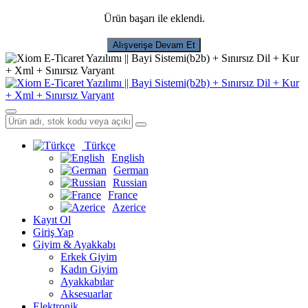
Ürün başarı ile eklendi.
Alışverişe Devam Et
Türkçe
English
German
Russian
France
Azerice
Kayıt Ol
Giriş Yap
Giyim & Ayakkabı
Erkek Giyim
Kadın Giyim
Ayakkabılar
Aksesuarlar
Elektronik