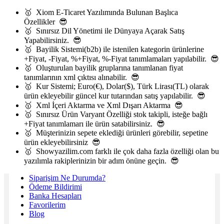
🥇 Xiom E-Ticaret Yazılımında Bulunan Başlıca
Özellikler 😎
🥇 Sınırsız Dil Yönetimi ile Dünyaya Açarak Satış
Yapabilirsiniz. 😎
🥇 Bayilik Sistemi(b2b) ile istenilen kategorin ürünlerine
+Fiyat, -Fiyat, %+Fiyat, %-Fiyat tanımlamaları yapılabilir. 😎
🥇 Oluşturulan bayilik gruplarına tanımlanan fiyat
tanımlarının xml çıktısı alınabilir. 😎
🥇 Kur Sistemi; Euro(€), Dolar($), Türk Lirası(TL) olarak
ürün ekleyebilir güncel kur tutarından satış yapılabilir. 😎
🥇 Xml İçeri Aktarma ve Xml Dışarı Aktarma 😎
🥇 Sınırsız Ürün Varyant Özelliği stok takipli, isteğe bağlı
+Fiyat tanımlamarı ile ürün satabilirsiniz. 😎
🥇 Müşterinizin sepete eklediği ürünleri görebilir, sepetine
ürün ekleyebilirsiniz 😎
🥇 Showyazilim.com farklı ile çok daha fazla özelliği olan bu
yazılımla rakiplerinizin bir adım önüne geçin. 😎
Siparişim Ne Durumda?
Ödeme Bildirimi
Banka Hesapları
Favorilerim
Blog