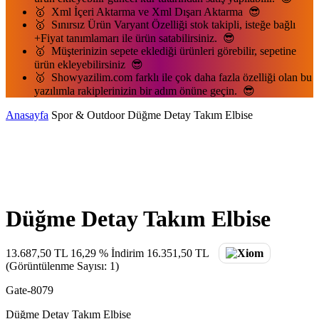
🥇 Xml İçeri Aktarma ve Xml Dışarı Aktarma 😎
🥇 Sınırsız Ürün Varyant Özelliği stok takipli, isteğe bağlı
+Fiyat tanımlamarı ile ürün satabilirsiniz. 😎
🥇 Müşterinizin sepete eklediği ürünleri görebilir, sepetine
ürün ekleyebilirsiniz 😎
🥇 Showyazilim.com farklı ile çok daha fazla özelliği olan bu
yazılımla rakiplerinizin bir adım önüne geçin. 😎
Anasayfa
Spor & Outdoor
Düğme Detay Takım Elbise
Düğme Detay Takım Elbise
13.687,50 TL
16,29 % İndirim
16.351,50 TL
(Görüntülenme Sayısı: 1)
Gate-8079
Düğme Detay Takım Elbise