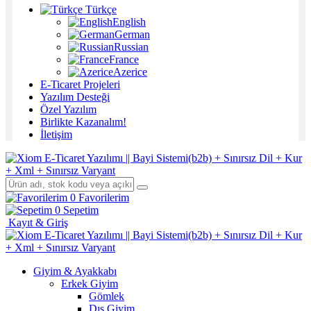
Türkçe
English
German
Russian
France
Azerice
E-Ticaret Projeleri
Yazılım Desteği
Özel Yazılım
Birlikte Kazanalım!
İletişim
0
Favorilerim
0
Sepetim
Kayıt & Giriş
Giyim & Ayakkabı
Erkek Giyim
Gömlek
Dış Giyim