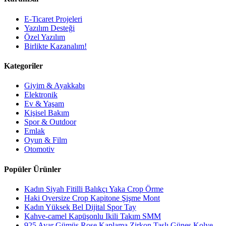
E-Ticaret Projeleri
Yazılım Desteği
Özel Yazılım
Birlikte Kazanalım!
Kategoriler
Giyim & Ayakkabı
Elektronik
Ev & Yaşam
Kişisel Bakım
Spor & Outdoor
Emlak
Oyun & Film
Otomotiv
Popüler Ürünler
Kadın Siyah Fitilli Balıkçı Yaka Crop Örme
Haki Oversize Crop Kapitone Şişme Mont
Kadın Yüksek Bel Dijital Spor Tay
Kahve-camel Kapüşonlu Ikili Takım SMM
925 Ayar Gümüş Rose Kaplama Zirkon Taşlı Güneş Kolye