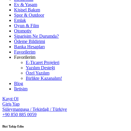
Ev & Yaşam
Kişisel Bakım
Spor & Outdoor
Emlak
Oyun & Film
Otomotiv
Siparişim Ne Durumda?
Ödeme Bildirimi
Banka Hesapları
Favorilerim
Favorilerim
E-Ticaret Projeleri
Yazılım Desteği
Özel Yazılım
Birlikte Kazanalım!
Blog
İletişim
Kayıt Ol
Giriş Yap
Süleymanpaşa / Tekirdağ / Türkiye
+90 850 885 0059
Bizi Takip Edin