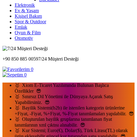
Elektronik
Ev & Yaşam
Kişisel Bakım
Spor & Outdoor
Emlak
Oyun & Film
Otomotiv
+90 850 885 0059
7/24 Müşteri Desteği
0
0
🥇 Xiom E-Ticaret Yazılımında Bulunan Başlıca
Özellikler 😎
🥇 Sınırsız Dil Yönetimi ile Dünyaya Açarak Satış
Yapabilirsiniz. 😎
🥇 Bayilik Sistemi(b2b) ile istenilen kategorin ürünlerine
+Fiyat, -Fiyat, %+Fiyat, %-Fiyat tanımlamaları yapılabilir. 😎
🥇 Oluşturulan bayilik gruplarına tanımlanan fiyat
tanımlarının xml çıktısı alınabilir. 😎
🥇 Kur Sistemi; Euro(€), Dolar($), Türk Lirası(TL) olarak
ürün ekleyebilir güncel kur tutarından satış yapılabilir. 😎