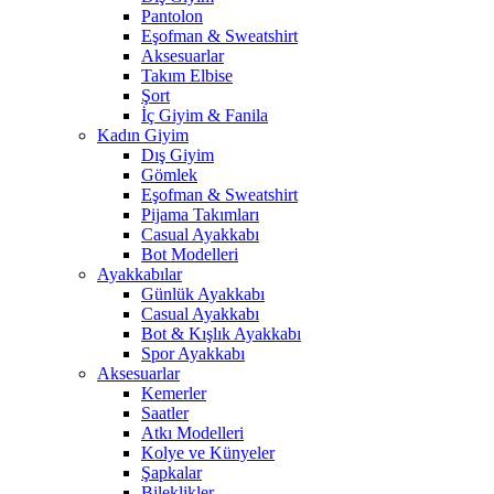
Pantolon
Eşofman & Sweatshirt
Aksesuarlar
Takım Elbise
Şort
İç Giyim & Fanila
Kadın Giyim
Dış Giyim
Gömlek
Eşofman & Sweatshirt
Pijama Takımları
Casual Ayakkabı
Bot Modelleri
Ayakkabılar
Günlük Ayakkabı
Casual Ayakkabı
Bot & Kışlık Ayakkabı
Spor Ayakkabı
Aksesuarlar
Kemerler
Saatler
Atkı Modelleri
Kolye ve Künyeler
Şapkalar
Bileklikler