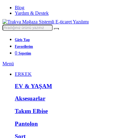
Blog
Yardım & Destek
Giriş Yap
Favorilerim
0
Sepetim
Menü
ERKEK
EV & YAŞAM
Aksesuarlar
Takım Elbise
Pantolon
Şort