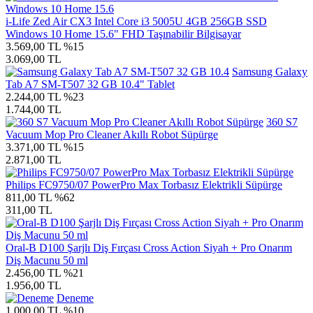
i-Life Zed Air CX3 Intel Core i3 5005U 4GB 256GB SSD
Windows 10 Home 15.6" FHD Taşınabilir Bilgisayar
3.569,00 TL
%15
3.069,00 TL
Samsung Galaxy
Tab A7 SM-T507 32 GB 10.4" Tablet
2.244,00 TL
%23
1.744,00 TL
360 S7
Vacuum Mop Pro Cleaner Akıllı Robot Süpürge
3.371,00 TL
%15
2.871,00 TL
Philips FC9750/07 PowerPro Max Torbasız Elektrikli Süpürge
811,00 TL
%62
311,00 TL
Oral-B D100 Şarjlı Diş Fırçası Cross Action Siyah + Pro Onarım
Diş Macunu 50 ml
2.456,00 TL
%21
1.956,00 TL
Deneme
1.000,00 TL
%10