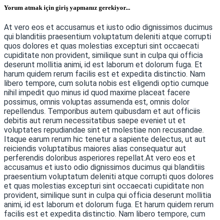
Yorum atmak için giriş yapmanız gerekiyor...
At vero eos et accusamus et iusto odio dignissimos ducimus
qui blanditiis praesentium voluptatum deleniti atque corrupti
quos dolores et quas molestias excepturi sint occaecati
cupiditate non provident, similique sunt in culpa qui officia
deserunt mollitia animi, id est laborum et dolorum fuga. Et
harum quidem rerum facilis est et expedita distinctio. Nam
libero tempore, cum soluta nobis est eligendi optio cumque
nihil impedit quo minus id quod maxime placeat facere
possimus, omnis voluptas assumenda est, omnis dolor
repellendus. Temporibus autem quibusdam et aut officiis
debitis aut rerum necessitatibus saepe eveniet ut et
voluptates repudiandae sint et molestiae non recusandae.
Itaque earum rerum hic tenetur a sapiente delectus, ut aut
reiciendis voluptatibus maiores alias consequatur aut
perferendis doloribus asperiores repellat.
At vero eos et
accusamus et iusto odio dignissimos ducimus qui blanditiis
praesentium voluptatum deleniti atque corrupti quos dolores
et quas molestias excepturi sint occaecati cupiditate non
provident, similique sunt in culpa qui officia deserunt mollitia
animi, id est laborum et dolorum fuga. Et harum quidem rerum
facilis est et expedita distinctio. Nam libero tempore, cum