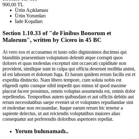
900,00 TL
Ürün Açıklaması
Ürün Yorumları
İade Koşulları
Section 1.10.33 of "de Finibus Bonorum et
Malorum", written by Cicero in 45 BC
At vero eos et accusamus et iusto odio dignissimos ducimus qui
blanditiis praesentium voluptatum deleniti atque corrupti quos
dolores et quas molestias excepturi sint occaecati cupiditate non
provident, similique sunt in culpa qui officia deserunt mollitia animi,
id est laborum et dolorum fuga. Et harum quidem rerum facilis est et
expedita distinctio. Nam libero tempore, cum soluta nobis est
eligendi optio cumque nihil impedit quo minus id quod maxime
placeat facere possimus, omnis voluptas assumenda est, omnis dolor
repellendus. Temporibus autem quibusdam et aut officiis debitis aut
rerum necessitatibus saepe eveniet ut et voluptates repudiandae sint
et molestiae non recusandae. Itaque earum rerum hic tenetur a
sapiente delectus, ut aut reiciendis voluptatibus maiores alias
consequatur aut perferendis doloribus asperiores repellat.
Yorum bulunamadı..