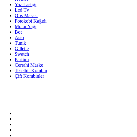
Yaz Lastiği
Led Tv
Ofis Masası
Fotokobi Kağıdı
Motor Yağı
Bot
Asio
Tunik
Gillette
Swatch
Parfüm
Cerrahi Maske
Tesettür Kombin
Çift Kombinler
Bize Ulaşın!
05321234567
Adres:
Lorem ipsum dolor sit ametipsum dolor sit amet
Tekirdağ/Türkiye
Email:
info@example.com