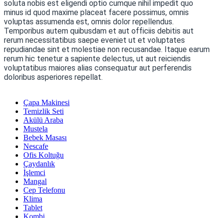
soluta nobis est eligendi optio cumque nihil impedit quo
minus id quod maxime placeat facere possimus, omnis
voluptas assumenda est, omnis dolor repellendus.
Temporibus autem quibusdam et aut officiis debitis aut
rerum necessitatibus saepe eveniet ut et voluptates
repudiandae sint et molestiae non recusandae. Itaque earum
rerum hic tenetur a sapiente delectus, ut aut reiciendis
voluptatibus maiores alias consequatur aut perferendis
doloribus asperiores repellat.
Çapa Makinesi
Temizlik Seti
Akülü Araba
Mustela
Bebek Masası
Nescafe
Ofis Koltuğu
Çaydanlık
İşlemci
Mangal
Cep Telefonu
Klima
Tablet
Kombi