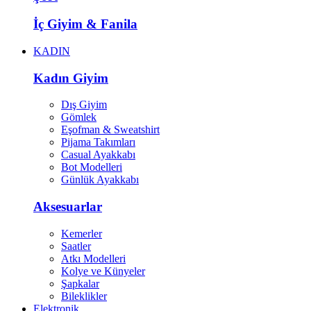
İç Giyim & Fanila
KADIN
Kadın Giyim
Dış Giyim
Gömlek
Eşofman & Sweatshirt
Pijama Takımları
Casual Ayakkabı
Bot Modelleri
Günlük Ayakkabı
Aksesuarlar
Kemerler
Saatler
Atkı Modelleri
Kolye ve Künyeler
Şapkalar
Bileklikler
Elektronik