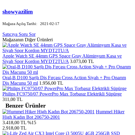
showyazilim
Mağaza Açılış Tarihi:
2021-02-17
Satıcıya Soru Sor
Mağazanın Diğer Ürünleri
Apple Watch SE 44mm GPS Space Gray Alüminyum Kasa ve
Siyah Spor Kordon MYDT2TU/A
3.073,00 TL
Oral-B D100 Şarjlı Diş Fırçası Cross Action Siyah + Pro Onarım
Diş Macunu 50 ml
1.956,00 TL
Philips FC9750/07 PowerPro Max Torbasız Elektrikli Süpürge
311,00 TL
Benzer Ürünler
Hummel Hiker
High Kadın Bot 206750-2001
3.418,00 TL
%15
2.918,00 TL