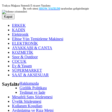
Trakya Mağaza Sistemli E-ticaret Yazılımı
Bu web sitesi
SHOW YAZILIM
tarafından geliştirilmiştir
Kapat
ERKEK
KADIN
Elektronik
Elbise Yün Temizleme Makinesi
ELEKTRONİK
AYAKKABI & ÇANTA
KOZMETİK
Spor & Outdoor
ÇOCUK
Ev & Yaşam
SÜPERMARKET
SAAT & AKSESUAR
Hakkımızda
Sayfalar
Gizlilik Politikası
Teslimat ve İade
Mesafeli Satış Sözleşmesi
Üyelik Sözleşmesi
Kullanım Koşulları
Aydınlatma ve Rıza Metni