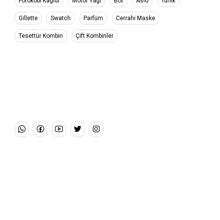
Fotokobi Kağıdı
Motor Yağı
Bot
Asio
Tunik
Gillette
Swatch
Parfüm
Cerrahi Maske
Tesettür Kombin
Çift Kombinler
Bize Ulaşın!
05321234567
Adres:
Lorem ipsum dolor sit ametipsum dolor sit amet
Tekirdağ/Türkiye
Email:
info@example.com
Kategoriler
ERKEK
KADIN
Elektronik
ELEKTRONİK