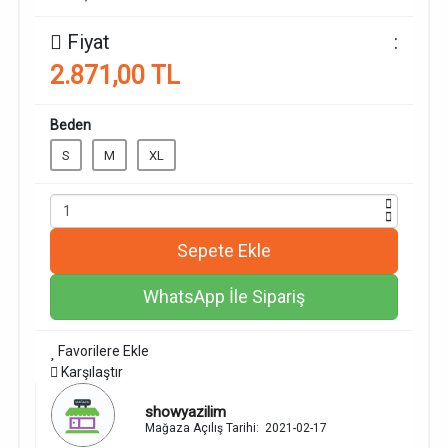
Fiyat
:
2.871,00 TL
Beden
S
M
XL
Sepete Ekle
WhatsApp İle Sipariş
Favorilere Ekle
Karşılaştır
showyazilim
Mağaza Açılış Tarihi:
2021-02-17