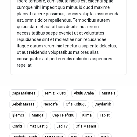
libero tempore, cum soluta nobis est eligendi optio
cumque nihil impedit quo minus id quod maxime
placeat facere possimus, omnis voluptas assumenda
est, omnis dolor repellendus. Temporibus autem
quibusdam et aut officiis debitis aut rerum
necessitatibus saepe eveniet ut et voluptates
repudiandae sint et molestiae non recusandae.
Itaque earum rerum hic tenetur a sapiente delectus,
ut aut reiciendis voluptatibus maiores alias
consequatur aut perferendis doloribus asperiores
repellat.
Çapa Makinesi
Temizlik Seti
Akülü Araba
Mustela
Bebek Masası
Nescafe
Ofis Koltuğu
Çaydanlık
İşlemci
Mangal
Cep Telefonu
Klima
Tablet
Kombi
Yaz Lastiği
Led Tv
Ofis Masası