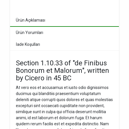
Ürün Açıklaması
Ürün Yorumları
İade Koşulları
Section 1.10.33 of "de Finibus
Bonorum et Malorum", written
by Cicero in 45 BC
At vero eos et accusamus et iusto odio dignissimos
ducimus qui blanditiis praesentium voluptatum
deleniti atque corrupti quos dolores et quas molestias
excepturi sint occaecati cupiditate non provident,
similique sunt in culpa qui officia deserunt mollitia
animi, id est laborum et dolorum fuga. Et harum
quidem rerum facilis est et expedita distinctio. Nam