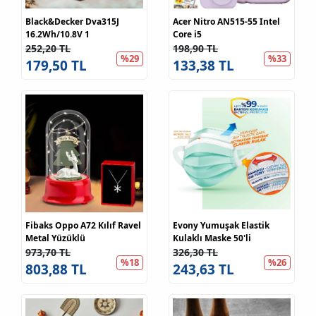
Black&Decker Dva315J
Acer Nitro AN515-55 Intel
16.2Wh/10.8V 1
Core i5
252,20 TL
198,90 TL
%29
%33
179,50 TL
133,38 TL
Fibaks Oppo A72 Kılıf Ravel
Evony Yumuşak Elastik
Metal Yüzüklü
Kulaklı Maske 50'li
973,70 TL
326,30 TL
%18
%26
803,88 TL
243,63 TL