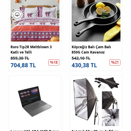
Roro Tip2R Meltblown 3
Köyceğiz Balı Çam Balı
Katlı ve Telli
850G Cam Kavanoz
859,30 TL
542,10 TL
%18
%21
704,88 TL
430,38 TL