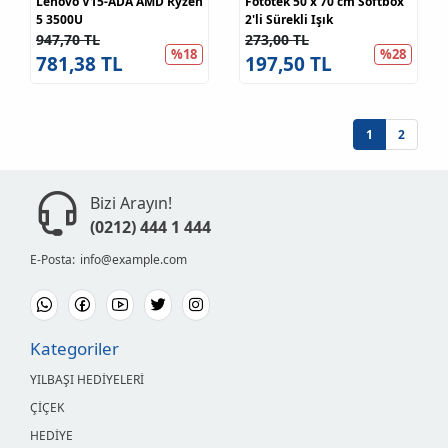
Lenovo V15-ADA AMD Ryzen
Fototek 50 x 70 cm Softbox
5 3500U
2'li Sürekli Işık
947,70 TL
273,00 TL
%18
%28
781,38 TL
197,50 TL
1
2
Bizi Arayın!
(0212) 444 1 444
E-Posta:
info@example.com
Kategoriler
YILBAŞI HEDİYELERİ
ÇİÇEK
HEDİYE