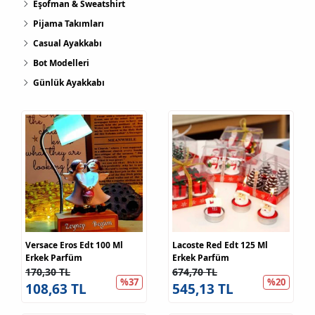
Eşofman & Sweatshirt
Pijama Takımları
Casual Ayakkabı
Bot Modelleri
Günlük Ayakkabı
Versace Eros Edt 100 Ml
Lacoste Red Edt 125 Ml
Erkek Parfüm
Erkek Parfüm
170,30 TL
674,70 TL
%37
%20
108,63 TL
545,13 TL