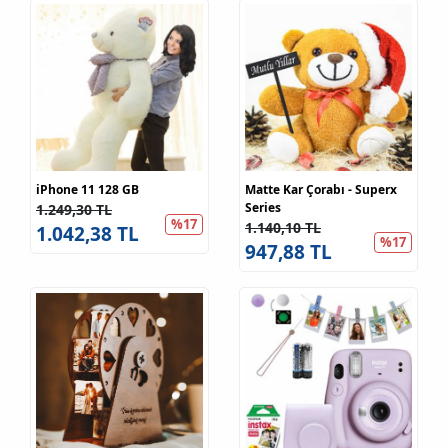
iPhone 11 128 GB
Matte Kar Çorabı - Superx
Series
1.249,30 TL
%17
1.140,10 TL
1.042,38 TL
%17
947,88 TL