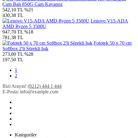
Çam Balı 850G Cam Kavanoz
542,10 TL
%21
430,38 TL
Lenovo V15-ADA
AMD Ryzen 5 3500U
947,70 TL
%18
781,38 TL
Fototek 50 x 70 cm
Softbox 2'li Sürekli Işık
273,00 TL
%28
197,50 TL
1
2
Bizi Arayın!
(0212) 444 1 444
E-Posta:
info@example.com
Kategoriler