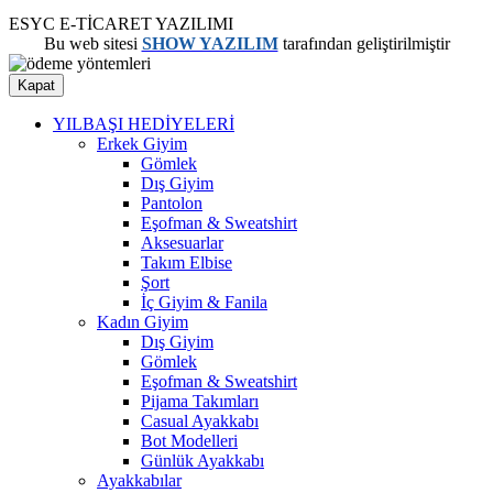
ESYC E-TİCARET YAZILIMI
Bu web sitesi
SHOW YAZILIM
tarafından geliştirilmiştir
Kapat
YILBAŞI HEDİYELERİ
Erkek Giyim
Gömlek
Dış Giyim
Pantolon
Eşofman & Sweatshirt
Aksesuarlar
Takım Elbise
Şort
İç Giyim & Fanila
Kadın Giyim
Dış Giyim
Gömlek
Eşofman & Sweatshirt
Pijama Takımları
Casual Ayakkabı
Bot Modelleri
Günlük Ayakkabı
Ayakkabılar