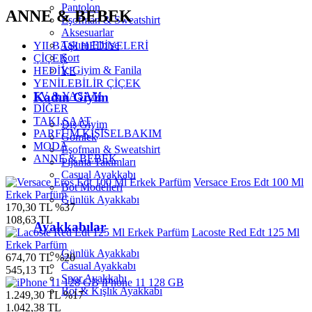
Pantolon
ANNE & BEBEK
Eşofman & Sweatshirt
Aksesuarlar
Takım Elbise
YILBAŞI HEDİYELERİ
Şort
ÇİÇEK
İç Giyim & Fanila
HEDİYE
YENİLEBİLİR ÇİÇEK
EV & YAŞAM
Kadın Giyim
DİĞER
TAKI,SAAT
Dış Giyim
PARFÜM,KİŞİSELBAKIM
Gömlek
MODA
Eşofman & Sweatshirt
ANNE & BEBEK
Pijama Takımları
Casual Ayakkabı
Versace Eros Edt 100 Ml
Bot Modelleri
Erkek Parfüm
Günlük Ayakkabı
170,30 TL
%37
108,63 TL
Ayakkabılar
Lacoste Red Edt 125 Ml
Erkek Parfüm
Günlük Ayakkabı
674,70 TL
%20
Casual Ayakkabı
545,13 TL
Spor Ayakkabı
iPhone 11 128 GB
Bot & Kışlık Ayakkabı
1.249,30 TL
%17
1.042,38 TL