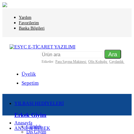
Yardım
Favorilerim
Banka Bilgileri
Ara
Etiketler:
Para Sayma Makinesi
Ofis Koltuğu
Çaydanlık
Üyelik
Sepetim
YILBAŞI HEDİYELERİ
Erkek Giyim
Anasayfa
Gömlek
ANNE & BEBEK
Dış Giyim