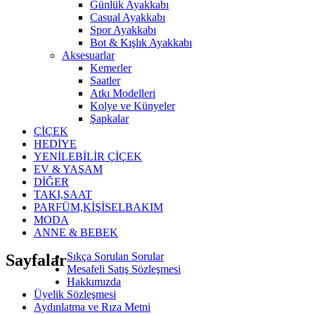
Günlük Ayakkabı
Casual Ayakkabı
Spor Ayakkabı
Bot & Kışlık Ayakkabı
Aksesuarlar
Kemerler
Saatler
Atkı Modelleri
Kolye ve Künyeler
Şapkalar
ÇİÇEK
HEDİYE
YENİLEBİLİR ÇİÇEK
EV & YAŞAM
DİĞER
TAKI,SAAT
PARFÜM,KİŞİSELBAKIM
MODA
ANNE & BEBEK
Sıkça Sorulan Sorular
Sayfalar
Mesafeli Satış Sözleşmesi
Hakkımızda
Üyelik Sözleşmesi
Aydınlatma ve Rıza Metni