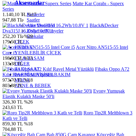
Aksesuarlar
Matte Kar Çorabı - Superx
Series
Kemerler
1.140,10 TL
%17
Saatler
947,88 TL
Atkı Modelleri
Black&Decker
Kolye ve Künyeler
Dva315J 16.2Wh/10.8V 1
Şapkalar
252,20 TL
%29
ÇİÇEK
179,50 TL
HEDİYE
Acer Nitro AN515-55 Intel
YENİLEBİLİR ÇİÇEK
Core i5
EV & YAŞAM
198,90 TL
%33
DİĞER
133,38 TL
TAKI,SAAT
Fibaks Oppo A72
PARFÜM,KİŞİSELBAKIM
Kılıf Ravel Metal Yüzüklü
MODA
973,70 TL
%18
ANNE & BEBEK
803,88 TL
Evony Yumuşak
Elastik Kulaklı Maske 50'li
326,30 TL
%26
243,63 TL
Roro Tip2R Meltblown 3
Katlı ve Telli
859,30 TL
%18
704,88 TL
Köyceğiz Balı