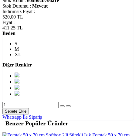
Stok Kodu :
604b92b796a1e
Stok Durumu :
Mevcut
İndirimsiz Fiyat
:
520,00 TL
Fiyat
:
411,25 TL
Beden
S
M
XL
Diğer Renkler
Sepete Ekle
Whatsapp İle Sipariş
Benzer Popüler Ürünler
Fototek 50 x 70 cm