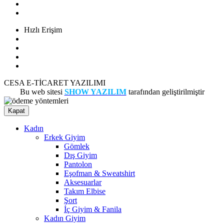
Gizlilik Politikası
İade Koşulları
Hızlı Erişim
Sipariş Takibi
Ödeme Bildirimi
Banka Hesaplarımız
İletişim
CESA E-TİCARET YAZILIMI
Bu web sitesi
SHOW YAZILIM
tarafından geliştirilmiştir
Kapat
Kadın
Erkek Giyim
Gömlek
Dış Giyim
Pantolon
Eşofman & Sweatshirt
Aksesuarlar
Takım Elbise
Şort
İç Giyim & Fanila
Kadın Giyim