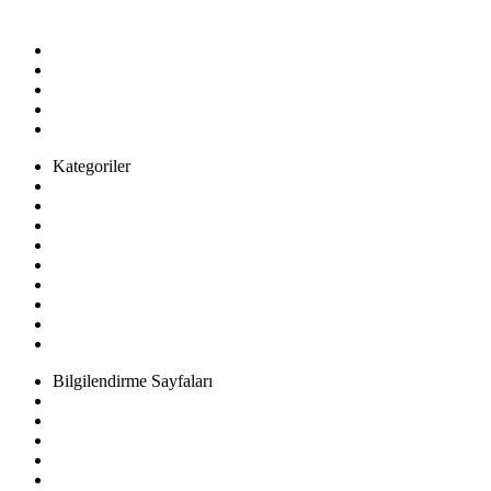
E-Posta:
info@example.com
Kategoriler
Kadın
Erkek
Çocuk
Ev & Yaşam
SüperMarket
Kozmetik
Ayakkabı & Çanta
Elektronik
Spor & Outdoor
Bilgilendirme Sayfaları
Sıkça Sorulan Sorular
Mesafeli Satış Sözleşmesi
Hakkımızda
Üyelik Sözleşmesi
Aydınlatma ve Rıza Metni