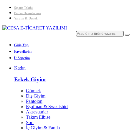
Sipariş Takibi
Banka Hesaplarımız
Yardım & Destek
Giriş Yap
Favorilerim
0
Sepetim
Kadın
Erkek Giyim
Gömlek
Dış Giyim
Pantolon
Eşofman & Sweatshirt
Aksesuarlar
Takım Elbise
Şort
İç Giyim & Fanila