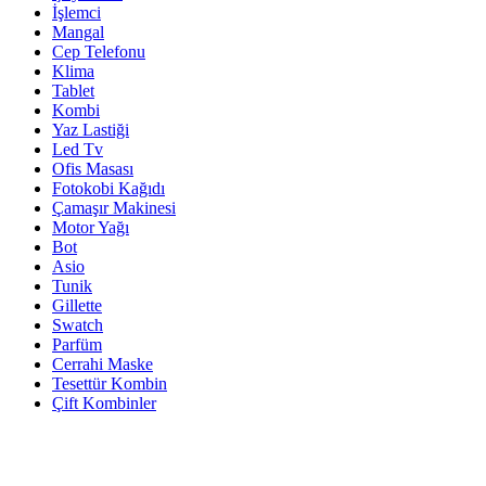
İşlemci
Mangal
Cep Telefonu
Klima
Tablet
Kombi
Yaz Lastiği
Led Tv
Ofis Masası
Fotokobi Kağıdı
Çamaşır Makinesi
Motor Yağı
Bot
Asio
Tunik
Gillette
Swatch
Parfüm
Cerrahi Maske
Tesettür Kombin
Çift Kombinler
Bizi Arayın!
(0212) 444 1 444
Adres:
Lorem ipsum dolor sit ametipsum dolor sit amet
Tekirdağ/Türkiye