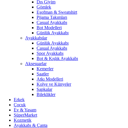
Dış Giyim
Gömlek
Eşofman & Sweatshirt
Pijama Takımları
Casual Ayakkabı
Bot Modelleri
Günlük Ayakkabı
Ayakkabılar
Günlük Ayakkabı
Casual Ayakkabı
Spor Ayakkabı
Bot & Kışlık Ayakkabı
Aksesuarlar
Kemerler
Saatler
Atkı Modelleri
Kolye ve Künyeler
Şapkalar
Bileklikler
Erkek
Çocuk
Ev & Yaşam
SüperMarket
Kozmetik
Ayakkabı & Çanta