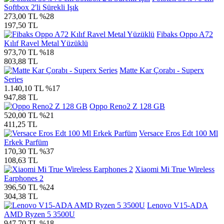
Softbox 2'li Sürekli Işık
273,00 TL
%28
197,50 TL
Fibaks Oppo A72
Kılıf Ravel Metal Yüzüklü
973,70 TL
%18
803,88 TL
Matte Kar Çorabı - Superx
Series
1.140,10 TL
%17
947,88 TL
Oppo Reno2 Z 128 GB
520,00 TL
%21
411,25 TL
Versace Eros Edt 100 Ml
Erkek Parfüm
170,30 TL
%37
108,63 TL
Xiaomi Mi True Wireless
Earphones 2
396,50 TL
%24
304,38 TL
Lenovo V15-ADA
AMD Ryzen 5 3500U
947,70 TL
%18