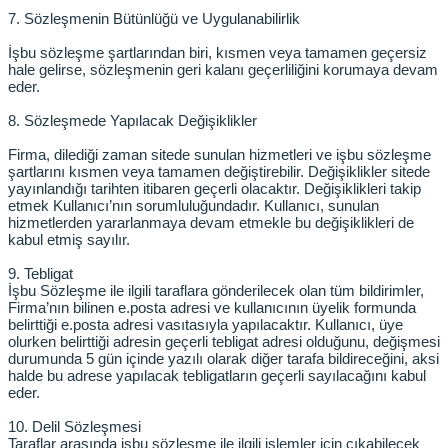
7. Sözleşmenin Bütünlüğü ve Uygulanabilirlik
İşbu sözleşme şartlarından biri, kısmen veya tamamen geçersiz
hale gelirse, sözleşmenin geri kalanı geçerliliğini korumaya devam
eder.
8. Sözleşmede Yapılacak Değişiklikler
Firma, dilediği zaman sitede sunulan hizmetleri ve işbu sözleşme
şartlarını kısmen veya tamamen değiştirebilir. Değişiklikler sitede
yayınlandığı tarihten itibaren geçerli olacaktır. Değişiklikleri takip
etmek Kullanıcı’nın sorumluluğundadır. Kullanıcı, sunulan
hizmetlerden yararlanmaya devam etmekle bu değişiklikleri de
kabul etmiş sayılır.
9. Tebligat
İşbu Sözleşme ile ilgili taraflara gönderilecek olan tüm bildirimler,
Firma’nın bilinen e.posta adresi ve kullanıcının üyelik formunda
belirttiği e.posta adresi vasıtasıyla yapılacaktır. Kullanıcı, üye
olurken belirttiği adresin geçerli tebligat adresi olduğunu, değişmesi
durumunda 5 gün içinde yazılı olarak diğer tarafa bildireceğini, aksi
halde bu adrese yapılacak tebligatların geçerli sayılacağını kabul
eder.
10. Delil Sözleşmesi
Taraflar arasında işbu sözleşme ile ilgili işlemler için çıkabilecek