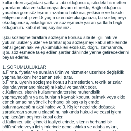
kullanırken aşağıdaki şartlara tabi olduğunuzu, sitedeki hizmetten
yararlanmakla ve kullanmaya devam etmekle; Bağlı olduğunuz
yasalara göre sözleşme imzalama hakkına, yetkisine ve hukuki
ehliyetine sahip ve 18 yaşın üzerinde olduğunuzu, bu sözleşmeyi
okuduğunuzu, anladığınızı ve sözleşmede yazan şartlarla bağlı
olduğunuzu kabul etmiş sayılırsınız.
İşbu sözleşme taraflara sözleşme konusu site ile ilgili hak ve
yükümlülükler yükler ve taraflar işbu sözleşmeyi kabul ettiklerinde
bahsi geçen hak ve yükümlülükleri eksiksiz, doğru, zamanında,
işbu sözleşmede talep edilen şartlar dâhilinde yerine getireceklerini
beyan ederler.
1. SORUMLULUKLAR
a.
Firma, fiyatlar ve sunulan ürün ve hizmetler üzerinde değişiklik
yapma hakkını her zaman saklı tutar.
b.
Firma, üyenin sözleşme konusu hizmetlerden, teknik arızalar
dışında yararlandırılacağını kabul ve taahhüt eder.
c.
Kullanıcı, sitenin kullanımında tersine mühendislik
yapmayacağını ya da bunların kaynak kodunu bulmak veya elde
etmek amacına yönelik herhangi bir başka işlemde
bulunmayacağını aksi halde ve 3. Kişiler nezdinde doğacak
zararlardan sorumlu olacağını, hakkında hukuki ve cezai işlem
yapılacağını peşinen kabul eder.
d.
Kullanıcı, site içindeki faaliyetlerinde, sitenin herhangi bir
bölümünde veya iletişimlerinde genel ahlaka ve adaba aykırı,