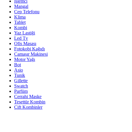
İşlemci
Mangal
Cep Telefonu
Klima
Tablet
Kombi
Yaz Lastiği
Led Tv
Ofis Masası
Fotokobi Kağıdı
Çamaşır Makinesi
Motor Yağı
Bot
Asio
Tunik
Gillette
Swatch
Parfüm
Cerrahi Maske
Tesettür Kombin
Çift Kombinler
Bizi Arayın!
(0212) 444 1 444
Adres:
Lorem ipsum dolor sit ametipsum dolor sit amet
Tekirdağ/Türkiye