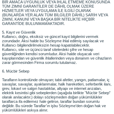
BİR AMACA UYGUNLUK VEYA İHLAL ETMEME KONUSUNDA
TÜM ZIMNİ GARANTİLER DE DÂHİL OLMAK ÜZERE
HİZMETLER VEYA UYGULAMA İLE İLGİLİ OLARAK
(BUNLARDA YER ALAN TÜM BİLGİLER DÂHİL) SARİH VEYA
ZIMNİ, KANUNİ VEYA BAŞKA BİR NİTELİKTE HİÇBİR
GARANTİDE BULUNMAMAKTADIR.
5. Kayıt ve Güvenlik
Kullanıcı, doğru, eksiksiz ve güncel kayıt bilgilerini vermek
zorundadır. Aksi halde bu Sözleşme ihlal edilmiş sayılacak ve
Kullanıcı bilgilendirilmeksizin hesap kapatılabilecektir.
Kullanıcı, site ve üçüncü taraf sitelerdeki şifre ve hesap
güvenliğinden kendisi sorumludur. Aksi halde oluşacak veri
kayıplarından ve güvenlik ihlallerinden veya donanım ve cihazların
zarar görmesinden Firma sorumlu tutulamaz.
6. Mücbir Sebep
Tarafların kontrolünde olmayan; tabii afetler, yangın, patlamalar, iç
savaşlar, savaşlar, ayaklanmalar, halk hareketleri, seferberlik ilanı,
grev, lokavt ve salgın hastalıklar, altyapı ve internet arızaları,
elektrik kesintisi gibi sebeplerden (aşağıda birlikte "Mücbir Sebep”
olarak anılacaktır.) dolayı sözleşmeden doğan yükümlülükler
taraflarca ifa edilemez hale gelirse, taraflar bundan sorumlu
değildir. Bu sürede Taraflar’ın işbu Sözleşme’den doğan hak ve
yükümlülükleri askıya alınır.