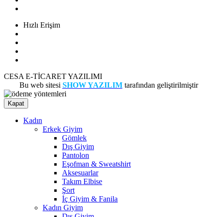
İade Koşulları
Hızlı Erişim
Sipariş Takibi
Ödeme Bildirimi
Banka Hesaplarımız
İletişim
CESA E-TİCARET YAZILIMI
Bu web sitesi
SHOW YAZILIM
tarafından geliştirilmiştir
Kapat
Kadın
Erkek Giyim
Gömlek
Dış Giyim
Pantolon
Eşofman & Sweatshirt
Aksesuarlar
Takım Elbise
Şort
İç Giyim & Fanila
Kadın Giyim
Dış Giyim