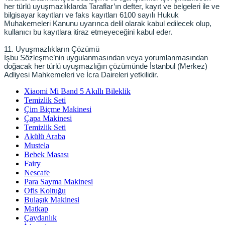
her türlü uyuşmazlıklarda Taraflar’ın defter, kayıt ve belgeleri ile ve
bilgisayar kayıtları ve faks kayıtları 6100 sayılı Hukuk
Muhakemeleri Kanunu uyarınca delil olarak kabul edilecek olup,
kullanıcı bu kayıtlara itiraz etmeyeceğini kabul eder.
11. Uyuşmazlıkların Çözümü
İşbu Sözleşme’nin uygulanmasından veya yorumlanmasından
doğacak her türlü uyuşmazlığın çözümünde İstanbul (Merkez)
Adliyesi Mahkemeleri ve İcra Daireleri yetkilidir.
Xiaomi Mi Band 5 Akıllı Bileklik
Temizlik Seti
Çim Biçme Makinesi
Çapa Makinesi
Temizlik Seti
Akülü Araba
Mustela
Bebek Masası
Fairy
Nescafe
Para Sayma Makinesi
Ofis Koltuğu
Bulaşık Makinesi
Matkap
Çaydanlık