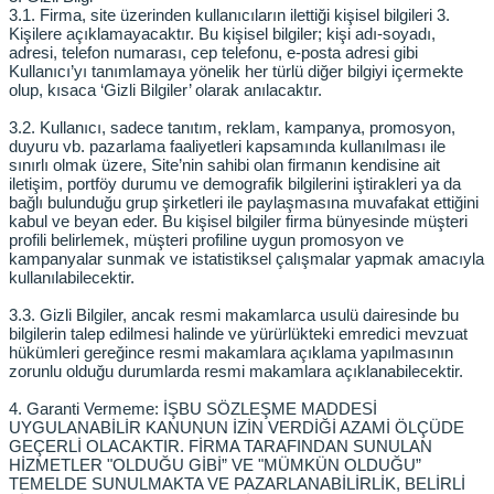
3.1. Firma, site üzerinden kullanıcıların ilettiği kişisel bilgileri 3.
Kişilere açıklamayacaktır. Bu kişisel bilgiler; kişi adı-soyadı,
adresi, telefon numarası, cep telefonu, e-posta adresi gibi
Kullanıcı’yı tanımlamaya yönelik her türlü diğer bilgiyi içermekte
olup, kısaca ‘Gizli Bilgiler’ olarak anılacaktır.
3.2. Kullanıcı, sadece tanıtım, reklam, kampanya, promosyon,
duyuru vb. pazarlama faaliyetleri kapsamında kullanılması ile
sınırlı olmak üzere, Site’nin sahibi olan firmanın kendisine ait
iletişim, portföy durumu ve demografik bilgilerini iştirakleri ya da
bağlı bulunduğu grup şirketleri ile paylaşmasına muvafakat ettiğini
kabul ve beyan eder. Bu kişisel bilgiler firma bünyesinde müşteri
profili belirlemek, müşteri profiline uygun promosyon ve
kampanyalar sunmak ve istatistiksel çalışmalar yapmak amacıyla
kullanılabilecektir.
3.3. Gizli Bilgiler, ancak resmi makamlarca usulü dairesinde bu
bilgilerin talep edilmesi halinde ve yürürlükteki emredici mevzuat
hükümleri gereğince resmi makamlara açıklama yapılmasının
zorunlu olduğu durumlarda resmi makamlara açıklanabilecektir.
4. Garanti Vermeme: İŞBU SÖZLEŞME MADDESİ
UYGULANABİLİR KANUNUN İZİN VERDİĞİ AZAMİ ÖLÇÜDE
GEÇERLİ OLACAKTIR. FİRMA TARAFINDAN SUNULAN
HİZMETLER "OLDUĞU GİBİ” VE "MÜMKÜN OLDUĞU”
TEMELDE SUNULMAKTA VE PAZARLANABİLİRLİK, BELİRLİ