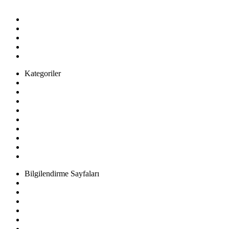
E-Posta:
info@example.com
Kategoriler
Kadın
Erkek
Çocuk
Ev & Yaşam
SüperMarket
Kozmetik
Ayakkabı & Çanta
Elektronik
Spor & Outdoor
Bilgilendirme Sayfaları
Sıkça Sorulan Sorular
Mesafeli Satış Sözleşmesi
Hakkımızda
Üyelik Sözleşmesi
Aydınlatma ve Rıza Metni
Gizlilik Politikası