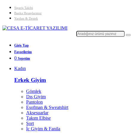
Sipariş Takibi
Banka Hesaplarımız
Yardım & Destek
Giriş Yap
Favorilerim
0
Sepetim
Kadın
Erkek Giyim
Gömlek
Dış Giyim
Pantolon
Eşofman & Sweatshirt
Aksesuarlar
Takım Elbise
Şort
İç Giyim & Fanila