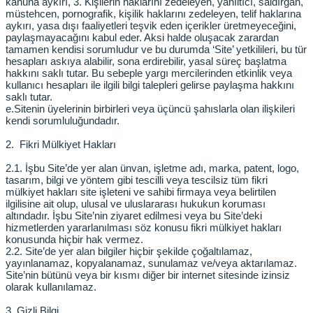
kanuna aykırı, 3. Kişilerin haklarını zedeleyen, yanıltıcı, saldırgan,
müstehcen, pornografik, kişilik haklarını zedeleyen, telif haklarına
aykırı, yasa dışı faaliyetleri teşvik eden içerikler üretmeyeceğini,
paylaşmayacağını kabul eder. Aksi halde oluşacak zarardan
tamamen kendisi sorumludur ve bu durumda ‘Site’ yetkilileri, bu tür
hesapları askıya alabilir, sona erdirebilir, yasal süreç başlatma
hakkını saklı tutar. Bu sebeple yargı mercilerinden etkinlik veya
kullanıcı hesapları ile ilgili bilgi talepleri gelirse paylaşma hakkını
saklı tutar.
e.
Sitenin üyelerinin birbirleri veya üçüncü şahıslarla olan ilişkileri
kendi sorumluluğundadır.
2. Fikri Mülkiyet Hakları
2.1. İşbu Site’de yer alan ünvan, işletme adı, marka, patent, logo,
tasarım, bilgi ve yöntem gibi tescilli veya tescilsiz tüm fikri
mülkiyet hakları site işleteni ve sahibi firmaya veya belirtilen
ilgilisine ait olup, ulusal ve uluslararası hukukun koruması
altındadır. İşbu Site’nin ziyaret edilmesi veya bu Site’deki
hizmetlerden yararlanılması söz konusu fikri mülkiyet hakları
konusunda hiçbir hak vermez.
2.2. Site’de yer alan bilgiler hiçbir şekilde çoğaltılamaz,
yayınlanamaz, kopyalanamaz, sunulamaz ve/veya aktarılamaz.
Site’nin bütünü veya bir kısmı diğer bir internet sitesinde izinsiz
olarak kullanılamaz.
3. Gizli Bilgi