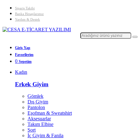
Sipariş Takibi
Banka Hesaplarımız
Yardım & Destek
Giriş Yap
Favorilerim
0
Sepetim
Kadın
Erkek Giyim
Gömlek
Dış Giyim
Pantolon
Eşofman & Sweatshirt
Aksesuarlar
Takım Elbise
Şort
İç Giyim & Fanila