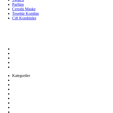
Parfüm
Cerrahi Maske
Tesettür Kombin
Çift Kombinler
Bizi Arayın!
(0212) 444 1 444
Adres:
Lorem ipsum dolor sit ametipsum dolor sit amet
Tekirdağ/Türkiye
E-Posta:
info@example.com
Kategoriler
Kadın
Erkek
Çocuk
Ev & Yaşam
SüperMarket
Kozmetik
Ayakkabı & Çanta
Elektronik