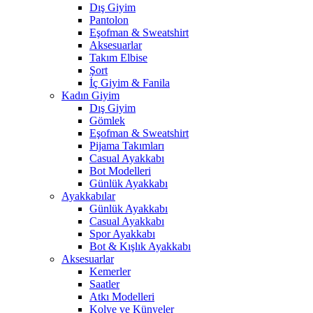
Dış Giyim
Pantolon
Eşofman & Sweatshirt
Aksesuarlar
Takım Elbise
Şort
İç Giyim & Fanila
Kadın Giyim
Dış Giyim
Gömlek
Eşofman & Sweatshirt
Pijama Takımları
Casual Ayakkabı
Bot Modelleri
Günlük Ayakkabı
Ayakkabılar
Günlük Ayakkabı
Casual Ayakkabı
Spor Ayakkabı
Bot & Kışlık Ayakkabı
Aksesuarlar
Kemerler
Saatler
Atkı Modelleri
Kolye ve Künyeler