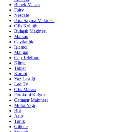
Bebek Masası
Fairy
Nescafe
Para Sayma Makinesi
Ofis Koltuğu
Bulaşık Makinesi
Matkap
Çaydanlık
İşlemci
Mangal
Cep Telefonu
Klima
Tablet
Kombi
Yaz Lastiği
Led Tv
Ofis Masası
Fotokobi Kağıdı
Çamaşır Makinesi
Motor Yağı
Bot
Asio
Tunik
Gillette
Swatch