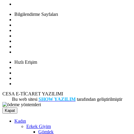
Spor & Outdoor
Bilgilendirme Sayfaları
Sıkça Sorulan Sorular
Mesafeli Satış Sözleşmesi
Hakkımızda
Üyelik Sözleşmesi
Aydınlatma ve Rıza Metni
Gizlilik Politikası
İade Koşulları
Hızlı Erişim
Sipariş Takibi
Ödeme Bildirimi
Banka Hesaplarımız
İletişim
CESA E-TİCARET YAZILIMI
Bu web sitesi
SHOW YAZILIM
tarafından geliştirilmiştir
Kapat
Kadın
Erkek Giyim
Gömlek