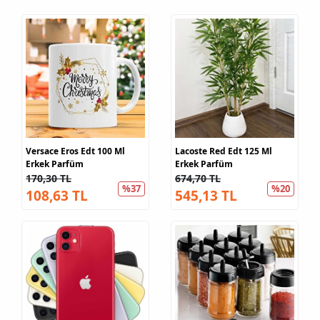
Versace Eros Edt 100 Ml
Lacoste Red Edt 125 Ml
Erkek Parfüm
Erkek Parfüm
170,30 TL
674,70 TL
%37
%20
108,63 TL
545,13 TL