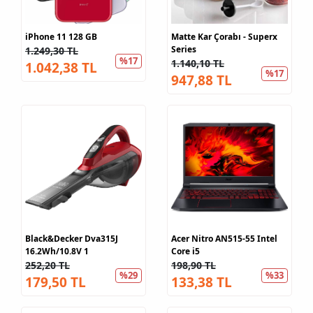
iPhone 11 128 GB
Matte Kar Çorabı - Superx
Series
1.249,30 TL
%17
1.140,10 TL
1.042,38 TL
%17
947,88 TL
Black&Decker Dva315J
Acer Nitro AN515-55 Intel
16.2Wh/10.8V 1
Core i5
252,20 TL
198,90 TL
%29
%33
179,50 TL
133,38 TL