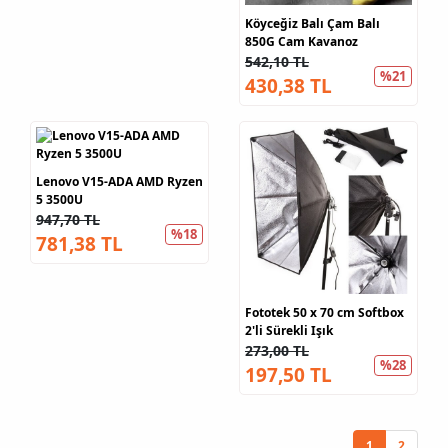
Köyceğiz Balı Çam Balı
850G Cam Kavanoz
542,10 TL
%21
430,38 TL
Lenovo V15-ADA AMD Ryzen
5 3500U
947,70 TL
%18
781,38 TL
Fototek 50 x 70 cm Softbox
2'li Sürekli Işık
273,00 TL
%28
197,50 TL
1
2