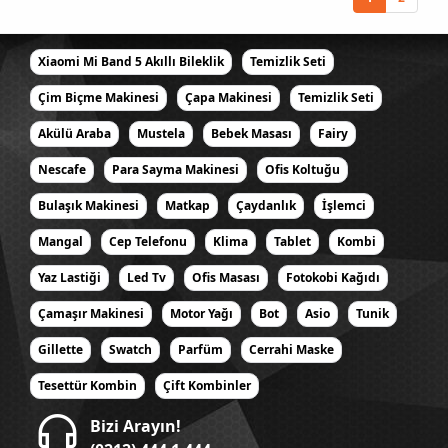
Xiaomi Mi Band 5 Akıllı Bileklik
Temizlik Seti
Çim Biçme Makinesi
Çapa Makinesi
Temizlik Seti
Akülü Araba
Mustela
Bebek Masası
Fairy
Nescafe
Para Sayma Makinesi
Ofis Koltuğu
Bulaşık Makinesi
Matkap
Çaydanlık
İşlemci
Mangal
Cep Telefonu
Klima
Tablet
Kombi
Yaz Lastiği
Led Tv
Ofis Masası
Fotokobi Kağıdı
Çamaşır Makinesi
Motor Yağı
Bot
Asio
Tunik
Gillette
Swatch
Parfüm
Cerrahi Maske
Tesettür Kombin
Çift Kombinler
Bizi Arayın!