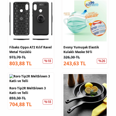
Fibaks Oppo A72 Kılıf Ravel
Evony Yumuşak Elastik
Metal Yüzüklü
Kulaklı Maske 50'li
973,70 TL
326,30 TL
%18
%26
803,88 TL
243,63 TL
Roro Tip2R Meltblown 3
Katlı ve Telli
859,30 TL
%18
704,88 TL