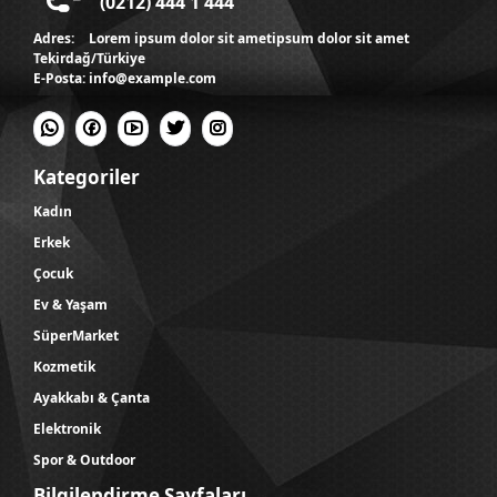
(0212) 444 1 444
Adres:
Lorem ipsum dolor sit ametipsum dolor sit amet
Tekirdağ/Türkiye
E-Posta:
info@example.com
Kategoriler
Kadın
Erkek
Çocuk
Ev & Yaşam
SüperMarket
Kozmetik
Ayakkabı & Çanta
Elektronik
Spor & Outdoor
Bilgilendirme Sayfaları