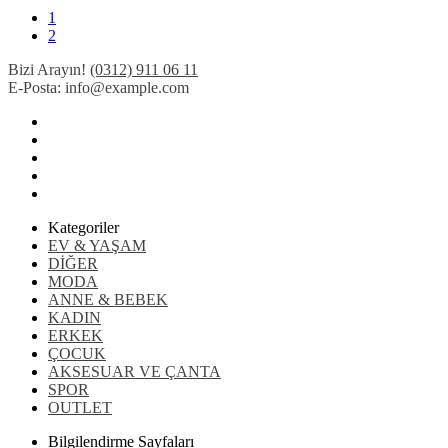
1
2
Bizi Arayın!
(0312) 911 06 11
E-Posta:
info@example.com
Kategoriler
EV & YAŞAM
DİĞER
MODA
ANNE & BEBEK
KADIN
ERKEK
ÇOCUK
AKSESUAR VE ÇANTA
SPOR
OUTLET
Bilgilendirme Sayfaları