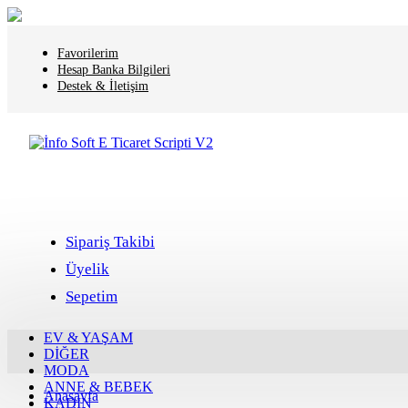
Favorilerim
Hesap Banka Bilgileri
Destek & İletişim
Sipariş Takibi
Üyelik
Sepetim
EV & YAŞAM
DİĞER
MODA
ANNE & BEBEK
Anasayfa
KADIN