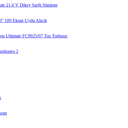
te 21.6 V Dikey Şarjlı Süpürge
 109 Ekran Uydu Alıcılı
hon Ultimate FC9925/07 Toz Torbasız
arphones 2
k
kran