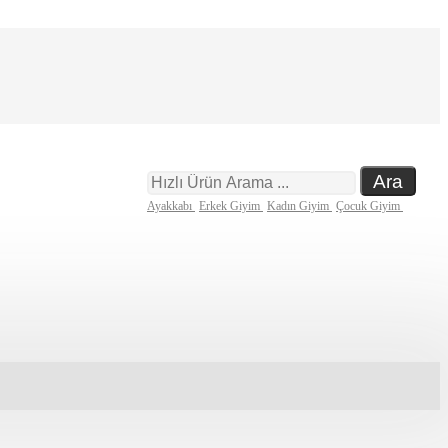
Ara
Ayakkabı
Erkek Giyim
Kadın Giyim
Çocuk Giyim