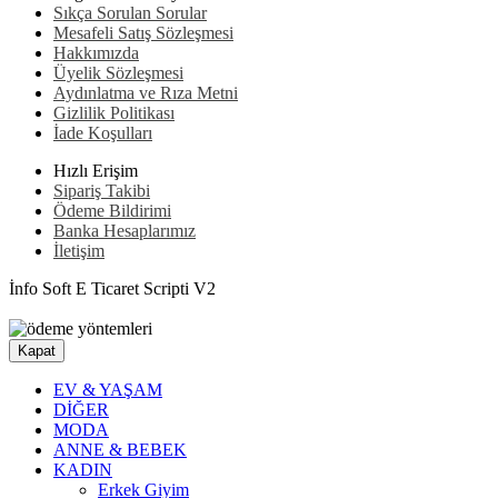
Sıkça Sorulan Sorular
Mesafeli Satış Sözleşmesi
Hakkımızda
Üyelik Sözleşmesi
Aydınlatma ve Rıza Metni
Gizlilik Politikası
İade Koşulları
Hızlı Erişim
Sipariş Takibi
Ödeme Bildirimi
Banka Hesaplarımız
İletişim
İnfo Soft E Ticaret Scripti V2
Kapat
EV & YAŞAM
DİĞER
MODA
ANNE & BEBEK
KADIN
Erkek Giyim