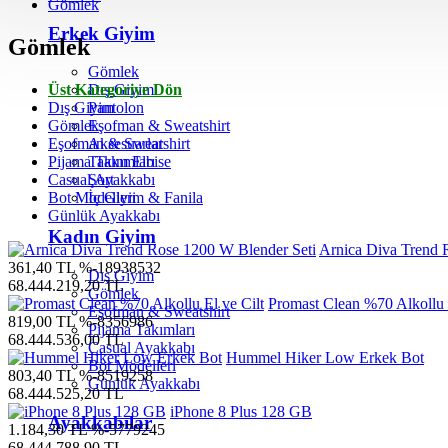
Gömlek
Erkek Giyim
Gömlek
Gömlek
Üst Kategoriye Dön
Dış Giyim
Dış Giyim
Pantolon
Gömlek
Eşofman & Sweatshirt
Eşofman & Sweatshirt
Aksesuarlar
Pijama Takımları
Takım Elbise
Casual Ayakkabı
Şort
Bot Modelleri
İç Giyim & Fanila
Günlük Ayakkabı
Kadın Giyim
Arnica Diva Trend 
361,40 TL
%-18938532
Dış Giyim
68.444.219,20 TL
Gömlek
Promast Clean %70 Alkollu E
Eşofman & Sweatshirt
819,00 TL
%-8356986
Pijama Takımları
68.444.536,00 TL
Casual Ayakkabı
Hummel Hiker Low Erkek Bot
Bot Modelleri
803,40 TL
%-8519258
Günlük Ayakkabı
68.444.525,20 TL
iPhone 8 Plus 128 GB
Ayakkabılar
1.184,30 TL
%-5779245
68.444.788,90 TL