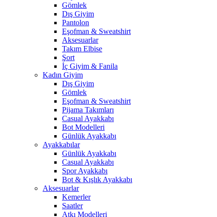
Gömlek
Dış Giyim
Pantolon
Eşofman & Sweatshirt
Aksesuarlar
Takım Elbise
Şort
İç Giyim & Fanila
Kadın Giyim
Dış Giyim
Gömlek
Eşofman & Sweatshirt
Pijama Takımları
Casual Ayakkabı
Bot Modelleri
Günlük Ayakkabı
Ayakkabılar
Günlük Ayakkabı
Casual Ayakkabı
Spor Ayakkabı
Bot & Kışlık Ayakkabı
Aksesuarlar
Kemerler
Saatler
Atkı Modelleri