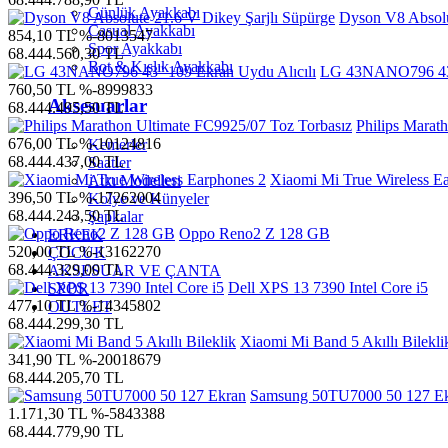
Günlük Ayakkabı
Dyson V8 Absolu
Casual Ayakkabı
854,10 TL
%-8013547
Spor Ayakkabı
68.444.560,30 TL
Bot & Kışlık Ayakkabı
LG 43NANO796 43''
760,50 TL
%-8999833
Aksesuarlar
68.444.495,50 TL
Philips Marat
676,00 TL
%-10124816
Kemerler
68.444.437,00 TL
Saatler
Xiaomi Mi True Wireless E
Atkı Modelleri
396,50 TL
%-17262004
Kolye ve Künyeler
68.444.243,50 TL
Şapkalar
Oppo Reno2 Z 128 GB
ERKEK
520,00 TL
%-13162270
ÇOCUK
68.444.329,00 TL
AKSESUAR VE ÇANTA
Dell XPS 13 7390 Intel Core i5
SPOR
477,10 TL
%-14345802
OUTLET
68.444.299,30 TL
Xiaomi Mi Band 5 Akıllı Bilekli
341,90 TL
%-20018679
68.444.205,70 TL
Samsung 50TU7000 50 127 E
1.171,30 TL
%-5843388
68.444.779,90 TL